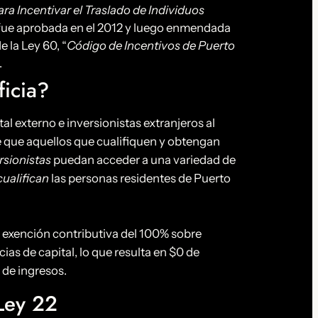
ara Incentivar el Traslado de Individuos
 fue aprobada en el 2012 y luego enmendada
e la Ley 60, “
Código de Incentivos de Puerto
.
icia?
al externo e inversionistas extranjeros al
e que aquellos que cualifiquen y obtengan
rsionistas
puedan acceder a una variedad de
cualifican
las personas residentes de Puerto
 exención contributiva del 100% sobre
ias de capital, lo que resulta en $0 de
 de ingresos.
 Ley 22