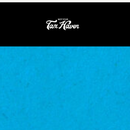
coNoSeVende
vende/