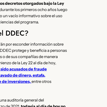
los decretos otorgados bajo la Ley
 durante los primeros ocho años luego
do un vacío informativo sobre el uso
iciencias del programa.
 el DDEC?
afán por esconder información sobre
el DDEC protege y beneficia a personas
es o de sus compañías de manera
ienzo de la Ley 22 al día de hoy,
 sido acusados de fraude
avado de dinero, estafa,
 de inversiones,
entre otros
na auditoría general del
rzo de 2021,
todavía al día de hoy no