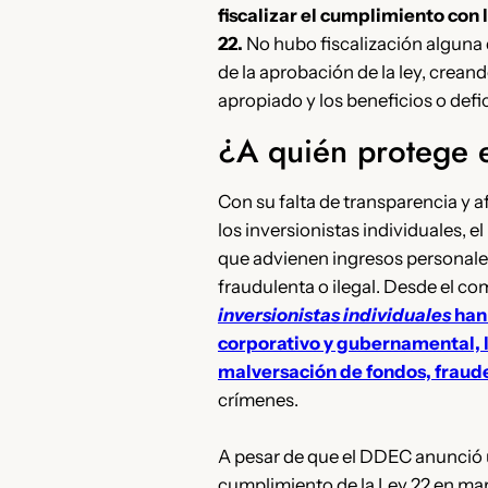
fiscalizar el cumplimiento con 
22.
No hubo fiscalización alguna
de la aprobación de la ley, crean
apropiado y los beneficios o def
¿A quién protege
Con su falta de transparencia y 
los inversionistas individuales, 
que advienen ingresos personal
fraudulenta o ilegal. Desde el com
inversionistas individuales
han
corporativo y gubernamental, l
malversación de fondos, fraude
crímenes.
A pesar de que el DDEC anunció u
cumplimiento de la Ley 22 en ma